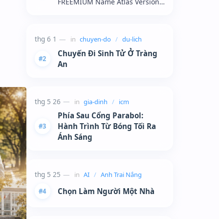
FREEMIUM Name Atlas Version
V2.3.0 Release Date Apr 20, 2022
Last Update 7 Feb…
Chuyến Đi Sinh Tử Ở Tràng
An
Phía Sau Cổng Parabol:
Hành Trình Từ Bóng Tối Ra
Ánh Sáng
Chọn Làm Người Một Nhà