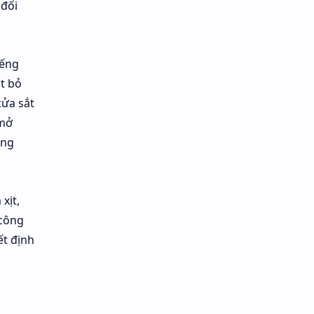
 đối
iếng
t bỏ
cửa sắt
 mở
ung
xịt,
 công
ết định