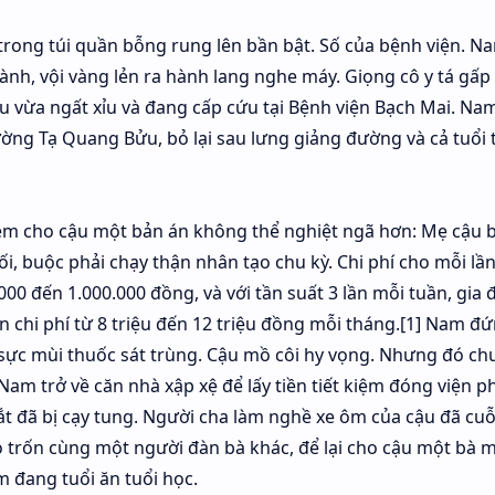
 trong túi quần bỗng rung lên bần bật. Số của bệnh viện. Na
ành, vội vàng lẻn ra hành lang nghe máy. Giọng cô y tá gấp
u vừa ngất xỉu và đang cấp cứu tại Bệnh viện Bạch Mai. Na
ng Tạ Quang Bửu, bỏ lại sau lưng giảng đường và cả tuổi 
 ném cho cậu một bản án không thể nghiệt ngã hơn: Mẹ cậu b
i, buộc phải chạy thận nhân tạo chu kỳ. Chi phí cho mỗi lầ
00 đến 1.000.000 đồng, và với tần suất 3 lần mỗi tuần, gia 
 chi phí từ 8 triệu đến 12 triệu đồng mỗi tháng.[1] Nam đ
 sực mùi thuốc sát trùng. Cậu mồ côi hy vọng. Nhưng đó ch
i Nam trở về căn nhà xập xệ để lấy tiền tiết kiệm đóng viện ph
sắt đã bị cạy tung. Người cha làm nghề xe ôm của cậu đã c
 bỏ trốn cùng một người đàn bà khác, để lại cho cậu một bà 
m đang tuổi ăn tuổi học.