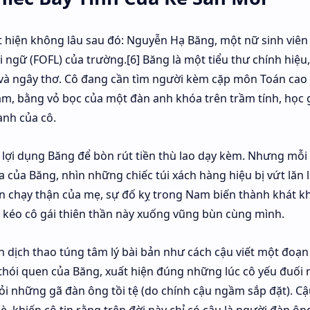
 hiện không lâu sau đó: Nguyễn Hạ Băng, một nữ sinh viê
ngữ (FOFL) của trường.[6] Băng là một tiểu thư chính hiệu
 và ngây thơ. Cô đang cần tìm người kèm cặp môn Toán cao 
m, bằng vỏ bọc của một đàn anh khóa trên trầm tính, học g
anh của cô.
 lợi dụng Băng để bòn rút tiền thù lao dạy kèm. Nhưng mỗi 
a của Băng, nhìn những chiếc túi xách hàng hiệu bị vứt lăn 
iền chạy thận của mẹ, sự đố kỵ trong Nam biến thành khát k
kéo cô gái thiên thần này xuống vũng bùn cùng mình.
 dịch thao túng tâm lý bài bản như cách cậu viết một đoạn
thói quen của Băng, xuất hiện đúng những lúc cô yếu đuối 
i những gã đàn ông tồi tệ (do chính cậu ngầm sắp đặt). Cậ