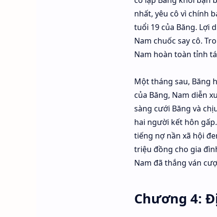
cô lập Băng khỏi bạn b
nhất, yêu cô vì chính 
tuổi 19 của Băng. Lợi 
Nam chuốc say cô. Tro
Nam hoàn toàn tỉnh tá
Một tháng sau, Băng ho
của Băng, Nam diễn xu
sàng cưới Băng và chị
hai người kết hôn gấp
tiếng nợ nần xã hội đe
triệu đồng cho gia đìn
Nam đã thắng ván cược
Chương 4: Đ