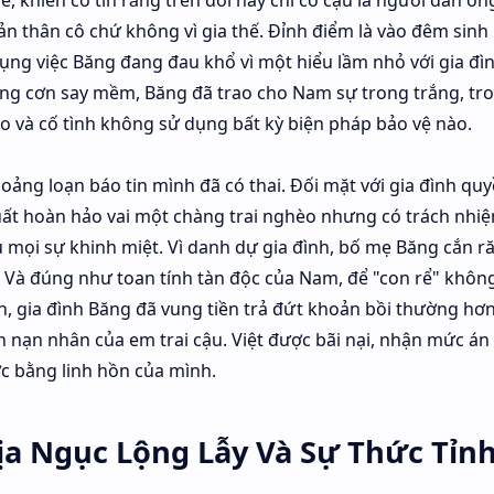
è, khiến cô tin rằng trên đời này chỉ có cậu là người đàn ôn
bản thân cô chứ không vì gia thế. Đỉnh điểm là vào đêm sinh
dụng việc Băng đang đau khổ vì một hiểu lầm nhỏ với gia đìn
ng cơn say mềm, Băng đã trao cho Nam sự trong trắng, tro
o và cố tình không sử dụng bất kỳ biện pháp bảo vệ nào.
ảng loạn báo tin mình đã có thai. Đối mặt với gia đình quy
ất hoàn hảo vai một chàng trai nghèo nhưng có trách nhiệ
u mọi sự khinh miệt. Vì danh dự gia đình, bố mẹ Băng cắn r
. Và đúng như toan tính tàn độc của Nam, để "con rể" khô
n, gia đình Băng đã vung tiền trả đứt khoản bồi thường hơ
h nạn nhân của em trai cậu. Việt được bãi nại, nhận mức án 
 bằng linh hồn của mình.
ịa Ngục Lộng Lẫy Và Sự Thức Tỉn