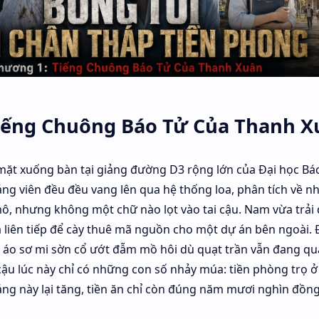
iếng Chuông Báo Tử Của Thanh X
ặt xuống bàn tại giảng đường D3 rộng lớn của Đại học Bá
ảng viên đều đều vang lên qua hệ thống loa, phân tích về 
mô, nhưng không một chữ nào lọt vào tai cậu. Nam vừa trải
 liên tiếp để cày thuê mã nguồn cho một dự án bên ngoài. 
 áo sơ mi sờn cổ ướt đẫm mồ hôi dù quạt trần vẫn đang qu
cậu lúc này chỉ có những con số nhảy múa: tiền phòng trọ ở
g này lại tăng, tiền ăn chỉ còn đúng năm mươi nghìn đồn