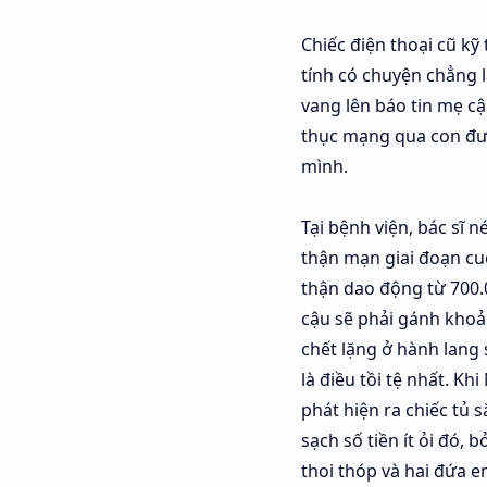
Chiếc điện thoại cũ kỹ
tính có chuyện chẳng l
vang lên báo tin mẹ cậ
thục mạng qua con đườ
mình.
Tại bệnh viện, bác sĩ
thận mạn giai đoạn cuố
thận dao động từ 700.0
cậu sẽ phải gánh khoản
chết lặng ở hành lang
là điều tồi tệ nhất. Kh
phát hiện ra chiếc tủ 
sạch số tiền ít ỏi đó,
thoi thóp và hai đứa e