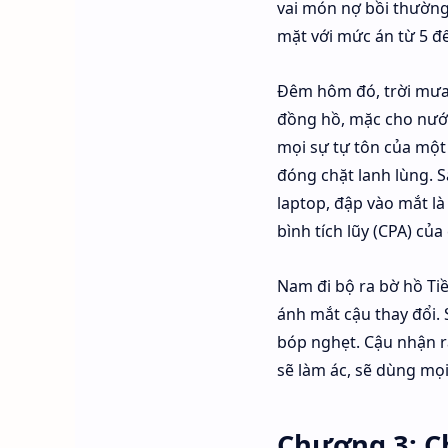
vai món nợ bồi thường 
mặt với mức án từ 5 đ
Đêm hôm đó, trời mưa
đồng hồ, mặc cho nước
mọi sự tự tôn của một 
đóng chặt lanh lùng. S
laptop, đập vào mắt l
bình tích lũy (CPA) của
Nam đi bộ ra bờ hồ Ti
ánh mắt cậu thay đổi. 
bóp nghẹt. Cậu nhận ra
sẽ làm ác, sẽ dùng mọi
Chương 3: Ch