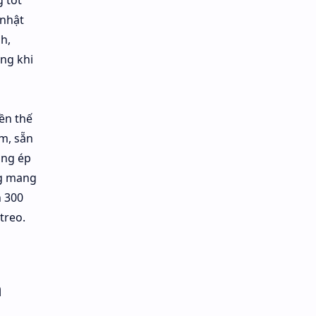
g tốt
 nhật
h,
ng khi
ền thế
m, sẵn
ăng ép
ng mang
n 300
treo.
h