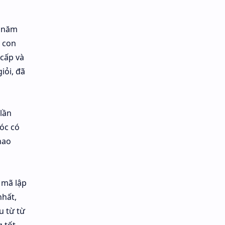
n năm
, con
cấp và
iỏi, đã
lần
lóc có
hao
 mã lập
nhất,
u từ từ