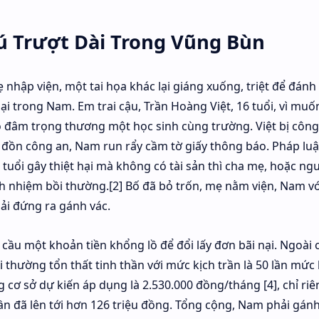
ú Trượt Dài Trong Vũng Bùn
ẹ nhập viện, một tai họa khác lại giáng xuống, triệt để đánh
 lại trong Nam. Em trai cậu, Trần Hoàng Việt, 16 tuổi, vì mu
 đâm trọng thương một học sinh cùng trường. Việt bị công
đồn công an, Nam run rẩy cầm tờ giấy thông báo. Pháp luậ
tuổi gây thiệt hại mà không có tài sản thì cha mẹ, hoặc ng
h nhiệm bồi thường.[2] Bố đã bỏ trốn, mẹ nằm viện, Nam vớ
ải đứng ra gánh vác.
cầu một khoản tiền khổng lồ để đổi lấy đơn bãi nại. Ngoài c
ồi thường tổn thất tinh thần với mức kịch trần là 50 lần mức
g cơ sở dự kiến áp dụng là 2.530.000 đồng/tháng [4], chỉ riê
ần đã lên tới hơn 126 triệu đồng. Tổng cộng, Nam phải gánh