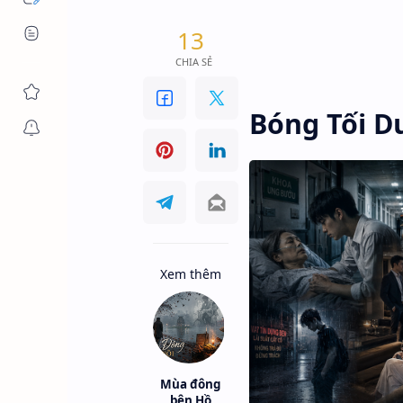
13
Thông tin & chính sách
Anh Trai Nắng
Backlin
Trang chủ
Bóng Tối Dướ
CHIA SẺ
Kết nối
Bóng Tối Dưới Chân Tháp Tiền 
Bóng Tối D
Xem thêm
Mùa đông
bên Hồ