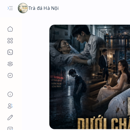
Trà đá Hà Nội
Danh mục
Công cụ
Cộng đồng
Hệ sinh thái
Tác giả