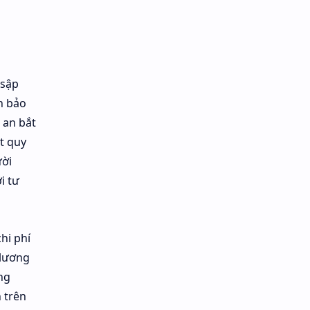
 sập
ốn bảo
 an bắt
t quy
ười
i tư
hi phí
 lương
ng
 trên