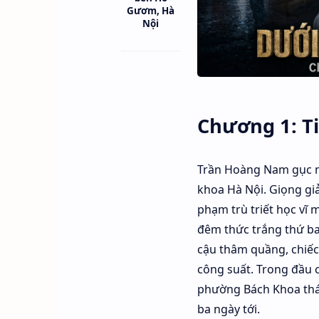
Gươm, Hà
Nội
Chương 1: T
Trần Hoàng Nam gục m
khoa Hà Nội. Giọng gi
phạm trù triết học vĩ 
đêm thức trắng thứ ba
cậu thâm quầng, chiếc
công suất. Trong đầu 
phường Bách Khoa thán
ba ngày tới.