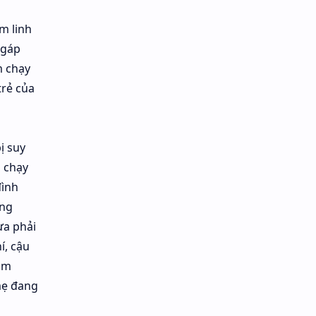
m linh
 gáp
m chạy
trẻ của
ị suy
n chạy
đình
ứng
ưa phải
í, cậu
uỗm
mẹ đang