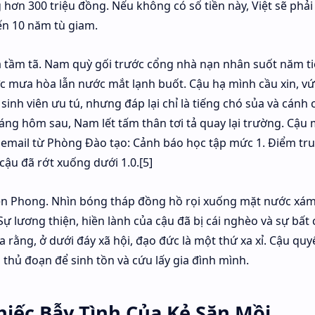
hơn 300 triệu đồng. Nếu không có số tiền này, Việt sẽ phải
ến 10 năm tù giam.
 tầm tã. Nam quỳ gối trước cổng nhà nạn nhân suốt năm t
 mưa hòa lẫn nước mắt lạnh buốt. Cậu hạ mình cầu xin, vứ
sinh viên ưu tú, nhưng đáp lại chỉ là tiếng chó sủa và cánh 
áng hôm sau, Nam lết tấm thân tơi tả quay lại trường. Cậu
à email từ Phòng Đào tạo: Cảnh báo học tập mức 1. Điểm tr
 cậu đã rớt xuống dưới 1.0.[5]
ền Phong. Nhìn bóng tháp đồng hồ rọi xuống mặt nước xám 
Sự lương thiện, hiền lành của cậu đã bị cái nghèo và sự bất
 rằng, ở dưới đáy xã hội, đạo đức là một thứ xa xỉ. Cậu quy
 thủ đoạn để sinh tồn và cứu lấy gia đình mình.
iếc Bẫy Tình Của Kẻ Săn Mồi